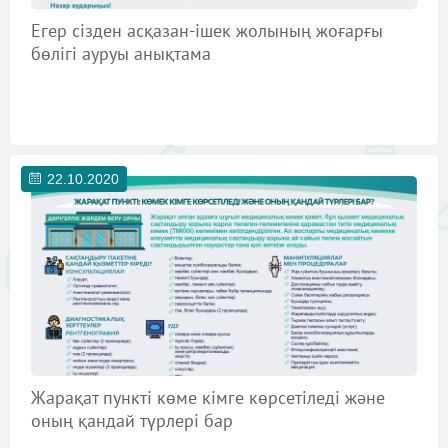
Егер сізден асқазан-ішек жолының жоғарғы
бөлігі ауруы анықтама
22.10.2020
Жарақат пункті көме кімге көрсетіледі және
оның қандай түрлері бар