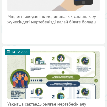
Міндетті әлеуметтік медициналық сақтандыру
жүйесіндегі мәртебеңізді қалай білуге болады
14.12.2020
Уақытша сақтандырылған мәртебесін алу