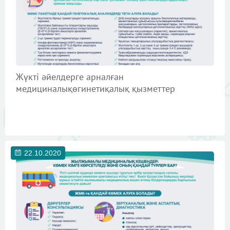
Жүкті әйелдерге арналған
медициналықөгинетиқалық қызметтер
22.10.2020