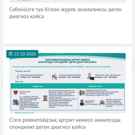
Сәбиіңізге туа біткен жүрек анамалиясы деген
диагноз қойса
22.10.2020
Сізге ревматойдтық артрит немесе анкилозды
спондилит деген диагноз қойса