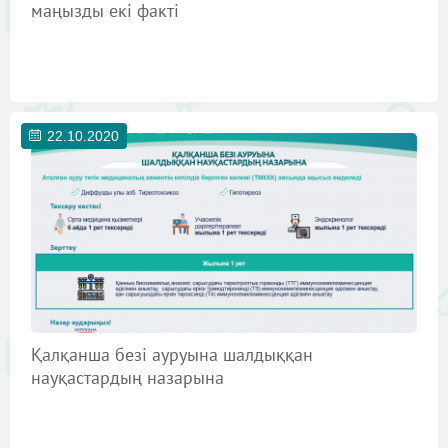
маңызды екі факті
22.10.2020
Қалқанша безі ауруына шалдыққан
науқастардың назарына