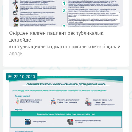
Өңірден келген пациент республикалық
деңгейде
консультациялықөдиагностикалықөмекті қалай
алады
22.10.2020