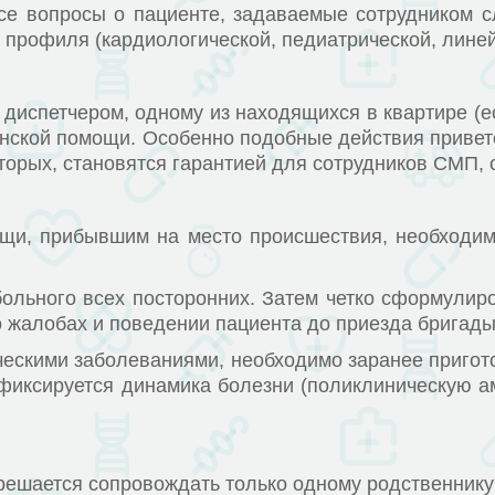
 вопросы о пациенте, задаваемые сотрудником сл
профиля (кардиологической, педиатрической, линейн
петчером, одному из находящихся в квартире (есл
инской помощи. Особенно подобные действия приветст
вторых, становятся гарантией для сотрудников СМП,
ибывшим на место происшествия, необходимо со
ного всех посторонних. Затем четко сформулиров
о жалобах и поведении пациента до приезда бригад
кими заболеваниями, необходимо заранее пригото
фиксируется динамика болезни (поликлиническую ам
шается сопровождать только одному родственнику 