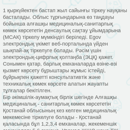
1 қыркүйектен бастап жыл сайынғы тіркеу науқаны
басталады. Облыс тұрғындарына өз таңдауы
бойынша алғашқы медициналық-санитарлық
көмек көрсететін денсаулық сақтау ұйымдарына
(МСАК) тіркелу мүмкіндігі беріледі. Egov
электрондық үкімет веб-порталында үйден
шықпай-ақ тіркелуге болады. Рәсім үшін
электрондық-цифрлық қолтаңба (ЭЦҚ) қажет.
Сонымен қатар, барлық емханаларда өзіне-өзі
қызмет көрсету бұрыштары жұмыс істейді,
бұйрықпен қажетті консультативтік және
техникалық көмек көрсете алатын жауапты
тұлғалар бекітілген.
Бір әкімшілік-аумақтық бірлік шегінде Алғашқы
медициналық - санитарлық көмек көрсететін
Қостанай облысының кез келген медициналық
мекемесіне тіркелуге болады - Қостанай
қаласында бұл 1,2,3,4 емханалар, жекеменшік