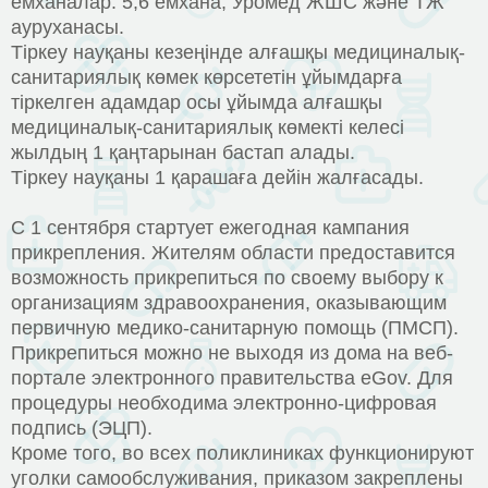
емханалар: 5,6 емхана, Уромед ЖШС және ТЖ
ауруханасы.
Тіркеу науқаны кезеңінде алғашқы медициналық-
санитариялық көмек көрсететін ұйымдарға
тіркелген адамдар осы ұйымда алғашқы
медициналық-санитариялық көмекті келесі
жылдың 1 қаңтарынан бастап алады.
Тіркеу науқаны 1 қарашаға дейін жалғасады.
С 1 сентября стартует ежегодная кампания
прикрепления. Жителям области предоставится
возможность прикрепиться по своему выбору к
организациям здравоохранения, оказывающим
первичную медико-санитарную помощь (ПМСП).
Прикрепиться можно не выходя из дома на веб-
портале электронного правительства eGov. Для
процедуры необходима электронно-цифровая
подпись (ЭЦП).
Кроме того, во всех поликлиниках функционируют
уголки самообслуживания, приказом закреплены