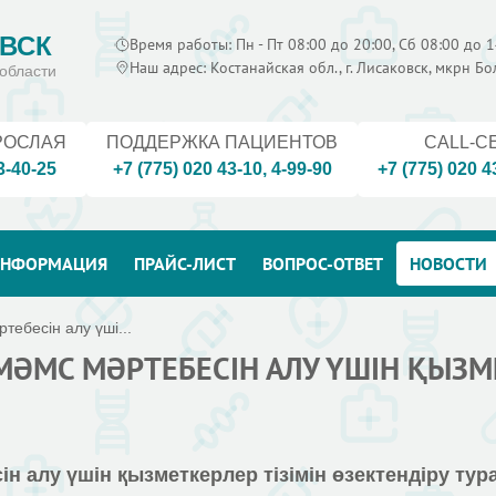
ВСК
Время работы: Пн - Пт 08:00 до 20:00, Сб 08:00 до 1
Наш адрес: Костанайская обл., г. Лисаковск, мкрн Б
области
РОСЛАЯ
ПОДДЕРЖКА ПАЦИЕНТОВ
CALL-C
3-40-25
+7 (775) 020 43-10
,
4-99-90
+7 (775) 020 4
НФОРМАЦИЯ
ПРАЙС-ЛИСТ
ВОПРОС-ОТВЕТ
НОВОСТИ
ебесін алу үші...
МӘМС МӘРТЕБЕСІН АЛУ ҮШІН ҚЫЗМЕ
н алу үшін қызметкерлер тізімін өзектендіру тур