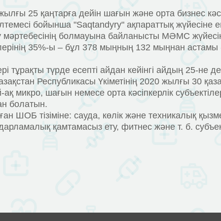
ылғы 25 қаңтарға дейін шағын және орта бизнес кәсі
лтемесі бойынша "Saqtandyry" ақпараттық жүйесіне е
ру мәртебесінің болмауына байланысты МӘМС жүйесі
рінің 35%-ы – бұл 378 мыңның 132 мыңнан астамы - 
 тұрақты түрде есепті айдан кейінгі айдың 25-не дейі
Қазақстан Республикасы Үкіметінің 2020 жылғы 30 қ
-ақ микро, шағын немесе орта кәсіпкерлік субъекті
ан болатын.
н ШОБ тізіміне: сауда, көлік және техникалық қызмет
дарламалық қамтамасыз ету, фитнес және т. б. субъект