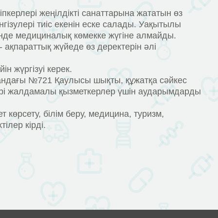
пкерлері жеңілдікті санаттарына жататын өз
нгізулері тиіс екенін еске салады. Уақытылы
нде медициналық көмекке жүгіне алмайды.
ақпараттық жүйеде өз деректерін әлі
н жүргізуі керек.
азандағы №721 Қаулысы шықты, құжатқа сәйкес
лері жалдамалы қызметкерлер үшін аударымдарды
 көрсету, білім беру, медицина, туризм,
ілер кірді.