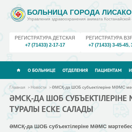
БОЛЬНИЦА ГОРОДА ЛИСАКО
Управления здравоохранения акимата Костанайской 
РЕГИСТРАТУРА ДЕТСКАЯ
РЕГИСТРАТУРА ВЗ
+7 (71433) 2-17-17
+7 (71433) 3-45-45
,
О БОЛЬНИЦЕ
ОТДЕЛЕНИЯ
ПАЦИЕНТАМ
И
Главная
Новости
ӘМСҚ-да ШОБ субъектілеріне МӘМС мәрт
ӘМСҚ-ДА ШОБ СУБЪЕКТІЛЕРІНЕ 
ТУРАЛЫ ЕСКЕ САЛАДЫ
ӘМ
СҚ-да ШОБ субъектілеріне МӘМС мәртебесі