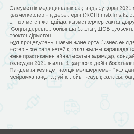
Әлеуметтік медициналық сақтандыру қоры 2021 ж
қызметкерлерінің деректерін (ЖСН) msb.fms.kz сі
енгізілмеген жағдайда, қызметкерлер сақтанды
Соңғы деректер бойынша барлық ШОБ субъектіле
өзектендірмеген.
Бұл процедураны шағын және орта бизнес өкілдері
Естеріңізге сала кетейік, 2020 жылғы қарашада 
жеке практикамен айналысатын адамдар, сондай
төлеуден 2021 жылғы 1 қаңтарға дейін босатылғ
Пандемия кезінде "нөлдік мөлшерлемені" қолданға
мейрамхана-қонақ үй ісі, ойын-сауық саласы, бағ