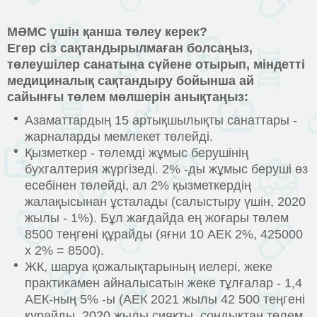
МӘМС үшін қанша төлеу керек
?
Егер сіз сақтандырылмаған болсаңыз,
төлеушілер санатына сүйене отырып, міндетті
медициналық сақтандыру бойынша ай
сайынғы төлем мөлшерін анықтаңыз:
Азаматтардың 15 артықшылықты санаттары -
жарналарды мемлекет төлейді.
Қызметкер - төлемді жұмыс берушінің
бухгалтерия жүргізеді. 2% -ды жұмыс беруші өз
есебінен төлейді, ал 2% қызметкердің
жалақысынан ұсталады (салыстыру үшін, 2020
жылы - 1%). Бұл жағдайда ең жоғары төлем
8500 теңгені құрайды (яғни 10 АЕК 2%, 425000
x 2% = 8500).
ЖК, шаруа қожалықтарының иелері, жеке
практикамен айналысатын жеке тұлғалар - 1,4
АЕК-ның 5% -ы (АЕК 2021 жылы 42 500 теңгені
құрайды, 2020 жылы сияқты, сондықтан төлем