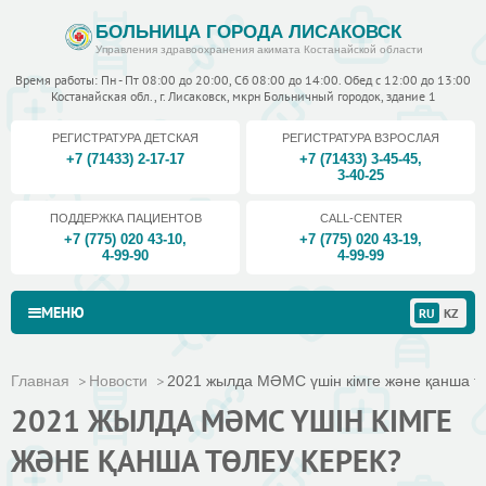
БОЛЬНИЦА ГОРОДА ЛИСАКОВСК
Управления здравоохранения акимата Костанайской области
Время работы: Пн - Пт 08:00 до 20:00, Сб 08:00 до 14:00. Обед с 12:00 до 13:00
Костанайская обл., г. Лисаковск, мкрн Больничный городок, здание 1
РЕГИСТРАТУРА ДЕТСКАЯ
РЕГИСТРАТУРА ВЗРОСЛАЯ
+7 (71433) 2-17-17
+7 (71433) 3-45-45
,
3-40-25
ПОДДЕРЖКА ПАЦИЕНТОВ
CALL-CENTER
+7 (775) 020 43-10
,
+7 (775) 020 43-19
,
4-99-90
4-99-99
МЕНЮ
RU
KZ
Главная
Новости
2021 жылда МӘМС үшін кімге және қанша төл
2021 ЖЫЛДА МӘМС ҮШІН КІМГЕ
ЖӘНЕ ҚАНША ТӨЛЕУ КЕРЕК?