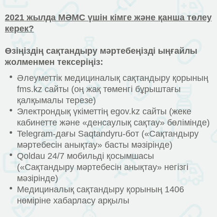
2021 жылда МӘМС үшін кімге және қанша төлеу
керек?
Өзіңіздің сақтандыру мәртебеңізді ыңғайлы
жолменмен тексеріңіз:
Әлеуметтік медициналық сақтандыру қорының
fms.kz сайты (оң жақ төменгі бұрыштағы
қалқымалы терезе)
Электрондық үкіметтің egov.kz сайты (жеке
кабинетте және «денсаулық сақтау» бөлімінде)
Telegram-дағы Saqtandyru-бот («Сақтандыру
мәртебесін анықтау» басты мәзірінде)
Qoldau 24/7 мобильді қосымшасы
(«Сақтандыру мәртебесін анықтау» негізгі
мәзірінде)
Медициналық сақтандыру қорының 1406
нөміріне хабарласу арқылы