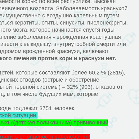
мости корью по всей республике. Высокая
рививочного возраста. Заболеваемость краснухой
реимущественно с воздушно-капельным путем
ться кератиты, отиты, синуситы, пиелонефриты.
го мозга, которое начинается спустя годы
жнение заболевания - врожденная краснушная
ивести к выкидышу, внутриутробной смерти или
ндромом врожденной краснухи, включают
ого лечения против кори и краснухи нет.
тей, которые составляют более 60,2 % (2815),
цинских отводов (острые и обострение
ой нервной системы) – 32% (903), отказов от
ц, в том числе будущих мам, которые
оде подлежит 3751 человек.
ской ситуации.
),№17(детская поликлиника),прививочный
градить от опасности заболевания!