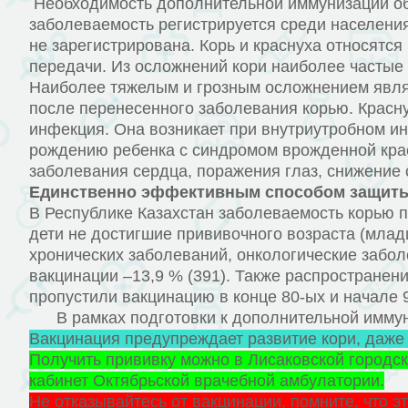
Необходимость дополнительной иммунизации об
заболеваемость регистрируется среди населения 
не зарегистрирована. Корь и краснуха относят
передачи. Из осложнений кори наиболее частые 
Наиболее тяжелым и грозным осложнением являю
после перенесенного заболевания корью. Красн
инфекция. Она возникает при внутриутробном и
рождению ребенка с синдромом врожденной кра
заболевания сердца, поражения глаз, снижение 
Единственно эффективным способом защиты 
В Республике Казахстан заболеваемость корью п
дети не достигшие прививочного возраста (млад
хронических заболеваний, онкологические забол
вакцинации –13,9 % (391). Также распространен
пропустили вакцинацию в конце 80-ых и начале 9
В рамках подготовки к дополнительной иммуниз
Вакцинация предупреждает развитие кори, даже
Получить прививку можно в Лисаковской городс
кабинет Октябрьской врачебной амбулатории.
Не отказывайтесь от вакцинации, помните, что э