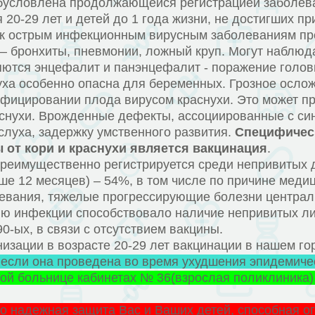
условлена продолжающейся регистрацией заболевае
20-29 лет и детей до 1 года жизни, не достигших п
ся к острым инфекционным вирусным заболеваниям п
– бронхиты, пневмонии, ложный круп. Могут наблюда
тся энцефалит и панэнцефалит - поражение головно
уха особенно опасна для беременных. Грозное осло
нфицировании плода вирусом краснухи. Это может пр
снухи. Врожденные дефекты, ассоциированные с си
слуха, задержку умственного развития.
Специфическ
от кори и краснухи является вакцинация
.
реимущественно регистрируется среди непривитых де
ше 12 месяцев) – 54%, в том числе по причине меди
евания, тяжелые прогрессирующие болезни центральн
ию инфекции способствовало наличие непривитых ли
0-ых, в связи с отсутствием вакцины.
ации в возрасте 20-29 лет вакцинации в нашем гор
 если она проведена во время ухудшения эпидемиче
кой больнице кабинетах № 36(взрослая поликлиника
то надежная защита Вас и Ваших детей, способная о