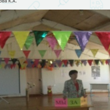
ва К.А.