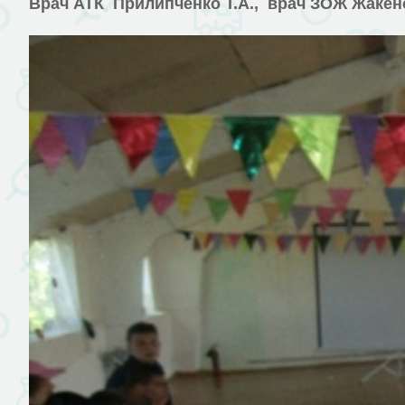
Врач АТК Прилипченко Т.А., врач ЗОЖ Жакено