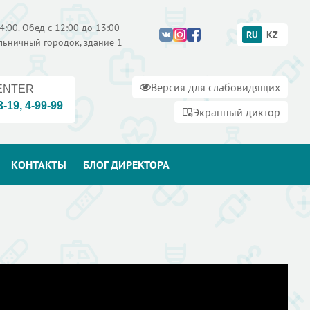
4:00. Обед с 12:00 до 13:00
RU
KZ
ольничный городок, здание 1
Версия для слабовидящих
ENTER
3-19
,
4-99-99
Экранный диктор
КОНТАКТЫ
БЛОГ ДИРЕКТОРА