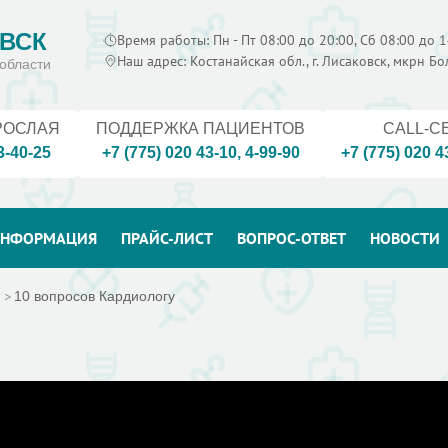
ВСК
Время работы: Пн - Пт 08:00 до 20:00, Сб 08:00 до 1
Наш адрес: Костанайская обл., г. Лисаковск, мкрн Б
области
РОСЛАЯ
ПОДДЕРЖКА ПАЦИЕНТОВ
CALL-C
3-40-25
+7 (775) 020 43-10
,
4-99-90
+7 (775) 020 4
НФОРМАЦИЯ
ПРАЙС-ЛИСТ
ВОПРОС-ОТВЕТ
НОВОСТИ
10 вопросов Кардиологу