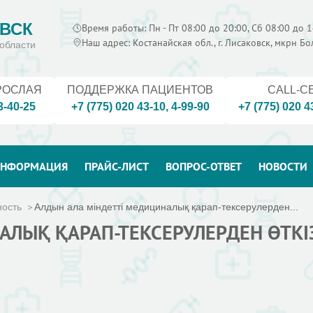
ВСК
Время работы: Пн - Пт 08:00 до 20:00, Сб 08:00 до 1
Наш адрес: Костанайская обл., г. Лисаковск, мкрн Б
области
РОСЛАЯ
ПОДДЕРЖКА ПАЦИЕНТОВ
CALL-C
3-40-25
+7 (775) 020 43-10
,
4-99-90
+7 (775) 020 4
НФОРМАЦИЯ
ПРАЙС-ЛИСТ
ВОПРОС-ОТВЕТ
НОВОСТИ
ность
Алдын ала міндетті медициналық қарап-тексерулерден...
АЛЫҚ ҚАРАП-ТЕКСЕРУЛЕРДЕН ӨТКІ